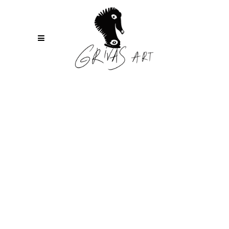
GRAPHIC DESIGNER
Lorem ipsum dolor sit amet, consectetur
adipiscing elit. Etiam fermentum nulla ac
tincid-unt males. Sed volutpat semper
elit quis pharetra. Phasellus at
vestibulum mauris. Etiam et mauris
suscipit, luctus ante et, auctor.