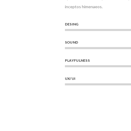
inceptos himenaeos.
DESING
SOUND
PLAYFULNESS
UX/UI