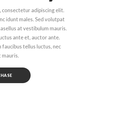
 consectetur adipiscing elit.
nc idunt males. Sed volutpat
hasellus at vestibulum mauris.
luctus ante et, auctor ante.
faucibus tellus luctus, nec
t mauris.
CHASE