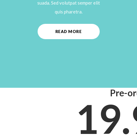
suada. Sed volutpat semper elit
quis pharetra.
READ MORE
Pre-or
19