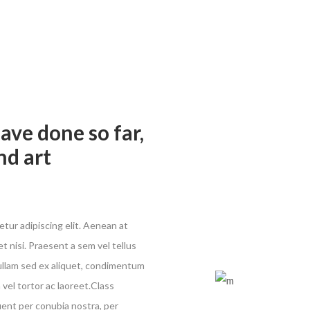
ave done so far,
nd art
tur adipiscing elit. Aenean at
et nisi. Praesent a sem vel tellus
Nullam sed ex aliquet, condimentum
vel tortor ac laoreet.Class
uent per conubia nostra, per