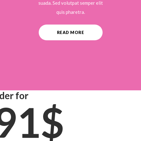
suada. Sed volutpat semper elit
quis pharetra.
READ MORE
der for
.91$