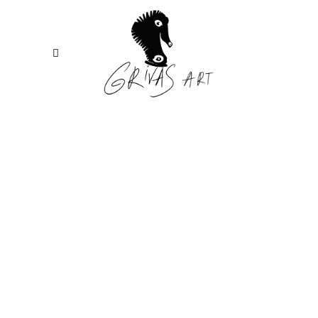
Contac
Us